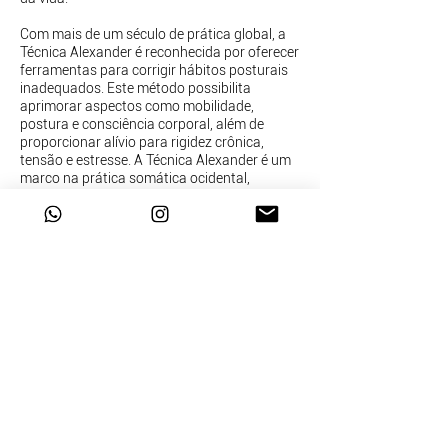
Com mais de um século de prática global, a
Técnica Alexander é reconhecida por oferecer
ferramentas para corrigir hábitos posturais
inadequados. Este método possibilita
aprimorar aspectos como mobilidade,
postura e consciência corporal, além de
proporcionar alívio para rigidez crônica,
tensão e estresse. A Técnica Alexander é um
marco na prática somática ocidental,
influenciando diversas personalidades ao
longo da história, incluindo filósofos como
Aldous Huxley
e
John Dewey
, o antropólogo
Raymond Dart , e o renomado psicanalista e
fundador da Gestalt-terapia,
Fritz Perls
.
Notavelmente, figuras proeminentes da
educação somática, como
Moshe
Feldenkrais
,
Dr. Ida Rolf
,
Thomas Hanna
,
também tiveram aulas da Técnica Alexander.
Sua influência perdura e continua a moldar a
educação somática contemporânea.
Saiba mais >>
Baixar E-book