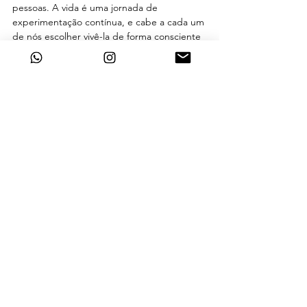
pessoas. A vida é uma jornada de 
experimentação contínua, e cabe a cada um 
de nós escolher vivê-la de forma consciente 
— ou não.
Como professor e instrutor de Yoga, aplico 
a Técnica Alexander em praticamente tudo 
que faço, especialmente no trabalho. Essa 
técnica me ajuda a usar meu corpo e minha 
mente de forma mais eficiente e a lidar com 
as emoções de maneira mais saudável.
A Técnica Alexander é um método 
educacional. Uma abordagem para 
entender como nosso corpo expressa 
nossos pensamentos — e como nossos 
pensamentos afetam nosso corpo. É um 
estudo prático da eficiência no movimento, 
que pode ser integrado a qualquer 
atividade.