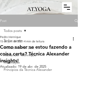
AT.YOGA
Post
Todos posts
Pedro Henrique
Todos posts
15 de jun. de 2021
4 min de leitura
Como saber se estou fazendo a
Procedimentos Dart
coisa certa? Técnica Alexander
Alexander Technique
insights!
Meditação
Atualizado:
19 de abr. de 2025
Principios da Técnica Alexander