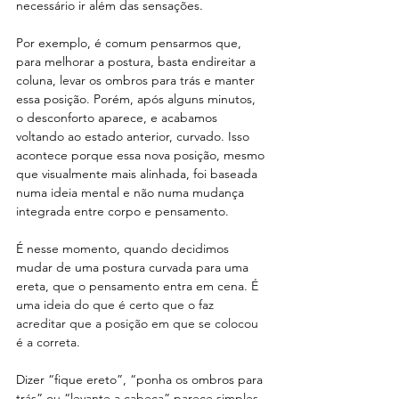
necessário ir além das sensações.
Por exemplo, é comum pensarmos que, 
para melhorar a postura, basta endireitar a 
coluna, levar os ombros para trás e manter 
essa posição. Porém, após alguns minutos, 
o desconforto aparece, e acabamos 
voltando ao estado anterior, curvado. Isso 
acontece porque essa nova posição, mesmo 
que visualmente mais alinhada, foi baseada 
numa ideia mental e não numa mudança 
integrada entre corpo e pensamento.
É nesse momento, quando decidimos 
mudar de uma postura curvada para uma 
ereta, que o pensamento entra em cena.
 É 
uma ideia do que é certo que o faz 
acreditar que a posição em que se colocou 
é a correta. 
Dizer “fique ereto”, “ponha os ombros para 
trás” ou “levante a cabeça” parece simples, 