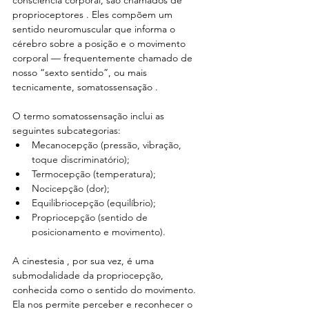
consciência corporal, são chamados de 
proprioceptores . Eles compõem um 
sentido neuromuscular que informa o 
cérebro sobre a posição e o movimento 
corporal — frequentemente chamado de 
nosso “sexto sentido”, ou mais 
tecnicamente, somatossensação .
O termo somatossensação inclui as 
seguintes subcategorias:
Mecanocepção (pressão, vibração, 
toque discriminatório);
Termocepção (temperatura);
Nocicepção (dor);
Equilibriocepção (equilíbrio);
Propriocepção (sentido de 
posicionamento e movimento).
A cinestesia , por sua vez, é uma 
submodalidade da propriocepção, 
conhecida como o sentido do movimento. 
Ela nos permite perceber e reconhecer o 